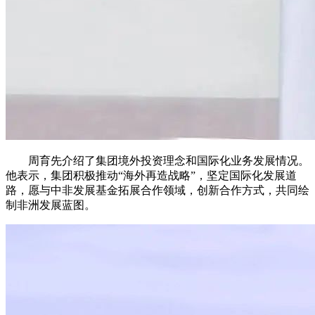
周育先介绍了集团境外投资理念和国际化业务发展情况。
他表示，集团积极推动“海外再造战略”，坚定国际化发展道
路，愿与中非发展基金拓展合作领域，创新合作方式，共同绘
制非洲发展蓝图。