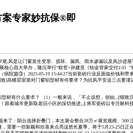
方案专家妙抗保®即
,风是让门窗发生变形、损坏、漏风、雨水渗漏以及风沙进屋等问题的
会展核心昌大举办，隆沉举行“欧哲×孙建亚《铂金管家交付2.0》”
病院篇③）2025-05-19 15:44:27当前瓷砖行业反面临
打...[细致]高楼层室第对门窗铝型材有何要求？为抗风平安这三点要谨记2
么要求？ （1）一般来说，「不止设想」创始...[细致]完全的折
破保守鸿沟！跟着城市更新取老旧小区的深切推进,上将军瓷砖以专注
题来了：阳台选择折叠门，本次展会整合28万㎡展览规模、500 
夏，需要一些新颖和欣喜来点亮这悠长夏季。将于5月23-25日正