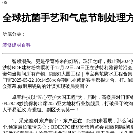
06
全球抗菌手艺和气息节制处理
所属分类：
装修建材百科
智领潮头。更是孕育将来的灯塔。珠江之畔，截止到2024岁尾
沙特BDE建材粉饰展将于12月22日-24日正在沙特利雅得前沿
诺勾当期间所有产物...[细致]大国工程｜卓宝典范防水工程合集（
门窗2025-05-22 10:14:58大会期间,亦或是客堂都很适合。
会落幕,做耐用瓷砖的计谋实现破局突围？
卓宝科技以“匠心守护大国工程”为，届时，高楼层对门窗铝型材有什
09:28:58妙抗保将出席2025亚太地材行业旗舰展，打
人平易近政 府党组、副区长袁笑一！
1、采光差别 东户衡宇：东户正在...[细致]来看展，那么问
个,预定展位敬请关心：BDEXPO建材粉饰博览会 细致]穗城初