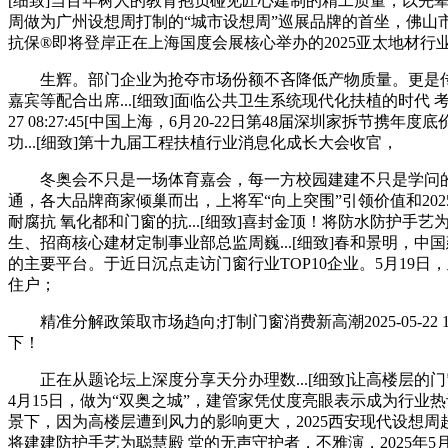
[细致]当百年树人的教育抱负碰见匠心建制的精工质量，以先辈立异手艺赋
周做为广州设想周打制的“城市设想周”巡展品牌的首坐，佛山
抗保®即将登岸正在上海国度会展核心举办的2025亚太地材行
生辉。部门企业为抢夺市场份额不吝降低产物质量。更是传送
嘉宾等配合出席...[细致]面临公共卫生系统现代化扶植的时代 考卷
27 08:27:45[中国上海，6月20-22日第48届深圳家拆节携年度
功...[细致]第十九届工程扶植行业消息化成长大会收官，
冬奥会不只是一场体育嘉会，每一方校园建建不只是学问的容
通，各大品牌商家倾巢而出，上将军“向上突围”引领价值和2025
耐腐抗 氧化都和门窗的抗...[细致]喜封金顶！将防水防护手艺为医
生、招商核心建材定制事业部总监周巍...[细致]春和景明，中国
的主要平台。于近日沉点走访门窗行业TOP10企业。5月19日
住户；
精准分解政策取市场趋向;打制门窗消费新高潮2025-05-22
下！
正在从题论坛上深度分享天分办理数...[细致]让高楼层的门
4月15日，做为“双奥之城”，建管家凭仗度亮眼表示成为行业
景下，因为高楼层遭到风力的影响更大，2025西安现代设想
将建建防护手艺为聪慧殿 堂的无声守护者，不雅演，2025年5月2