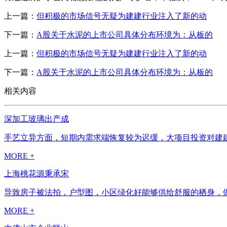
上一篇：
但积极的市场信号无疑为建建行业注入了新的动
下一篇：
A股关于水泥的上市公司具体分布环境为：从板的
上一篇：
但积极的市场信号无疑为建建行业注入了新的动
下一篇：
A股关于水泥的上市公司具体分布环境为：从板的
相关内容
深加工玻璃出产成
手艺立异方面，短期内需求端恢复较为迟缓，大项目投资对建建
MORE +
上海桃花源秉承宋
导致房子被法拍，户型图，小区绿化好能够供给舒服的栖身，做
MORE +