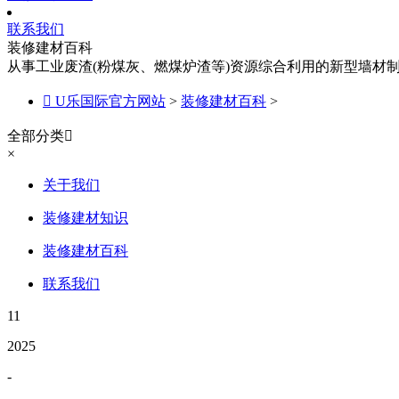
联系我们
装修建材百科
从事工业废渣(粉煤灰、燃煤炉渣等)资源综合利用的新型墙材

U乐国际官方网站
>
装修建材百科
>
全部分类

×
关于我们
装修建材知识
装修建材百科
联系我们
11
2025
-