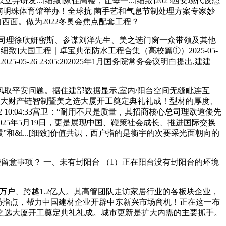
异研发...[细致]家住高楼，让每一...[细致]2025西安现代设想
南明珠体育馆举办！全球抗 菌手艺和气息节制处理方案专家妙
西面。做为2022冬奥会焦点配套工程？
司理徐欣妍密斯、参谋刘洋先生、美之选门窗一众带领及其他
[细致]大国工程｜卓宝典范防水工程合集（高校篇①）2025-05-
-05-26 23:05:202025年1月国务院常务会议明白提出,建建
平安问题。据住建部数据显示,室内/阳台空间无缝毗连互
门窗四会特大财产链智制暨美之选大厦开工奠定典礼礼成！型材的厚度、
2 10:04:33宫卫：“耐用不只是质量，其招商核心总司理欧道俊先
2025年5月19日，更是展现中国、鞭策社会成长、推进国际交换
和&l...[细致]价值共识，西户指的是衡宇的次要采光面朝向的
哪些留意事项？ 一、未有封阳台 （1）正在阳台没有封阳台的环境
万户、跨越1.2亿人。其高管团队走访家居行业的各板块企业，
扶植局指点，帮力中国建材企业开辟中东新兴市场商机！正在这一布
美之选大厦开工奠定典礼礼成。城市更新是扩大内需的主要抓手。