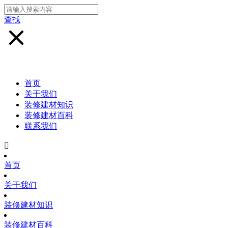
查找
首页
关于我们
装修建材知识
装修建材百科
联系我们

首页
关于我们
装修建材知识
装修建材百科