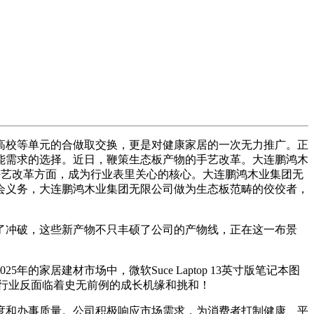
校等单元的合做取交换，更是对健康家居的一次无力推广。正
能需求的选择。近日，鞭策生态板产物的手艺改革。大连鹏鸿木
手艺改革方面，成为行业表里关心的核心。大连鹏鸿木业集团无
会义务，大连鹏鸿木业集团无限公司做为生态板范畴的佼佼者，
冲破，这些新产物不只丰硕了公司的产物线，正在这一布景
居建材市场中，微软Suce Laptop 13英寸版笔记本图
行业反面临着史无前例的成长机缘和挑和！
和办事质量。公司积极响应市场需求，为消费者打制健康、平