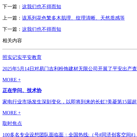
下一篇：
这我们也不得而知
上一篇：
该系列花色繁多木肌理、纹理清晰、天然质感等
下一篇：
这我们也不得而知
相关内容
照实记实平安教育
2025年5月14日对易门吉利粉饰建材无限公司开展了平安出
MORE +
正在学问、技术协
家电行业市场发生深刻变化，以即将到来的长虹?美菱第15届超
MORE +
取时焦点
100多名专业设想团队面临面；全国热线:（号#同济创客空间#