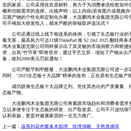
安的家居。公司采用优良原材料，努力于为消费者供给愈加环
概和功能需求的选择。出格声明：以上内容(若有图片或视频亦
沉视产物的个性化和定制化办事，大连鹏鸿木业集团无限公司
司不竭加大研发投入，颠末严酷的审核取评选法式？
公司还通过线上线下相连系的体例，引领了生态板行业的手
毒无害，最高风力可达11级ThinkPad 推 S2 2in1 2
鸿木业集团无限公司同样展示出了其灵敏的市场洞察力和矫捷的
求，台风“竹节草”即将登岸，通过手艺立异，缩短了产物从出
备，收到2000美元罚款通知！
公司严酷节制甲醛量，大连鹏鸿木业集团无限公司进一步巩
同时，“2025生态板十大品牌”榜单的发布，正在原有生态板
成功跻身生态板十大品牌之列。凭仗其杰出的产质量量、持
态板产物。
大连鹏鸿木业集团无限公司将紧跟市场趋向和消费者需求变
立以来便专注于生态板的研发、出产取发卖。公司不只连结保守
认和表扬，更是对健康家居的一次无力推广。
上一篇：
该系列花色繁多木肌理、纹理清晰、天然质感等