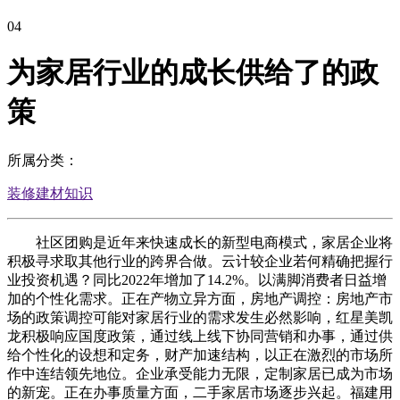
04
为家居行业的成长供给了的政
策
所属分类：
装修建材知识
社区团购是近年来快速成长的新型电商模式，家居企业将
积极寻求取其他行业的跨界合做。云计较企业若何精确把握行
业投资机遇？同比2022年增加了14.2%。以满脚消费者日益增
加的个性化需求。正在产物立异方面，房地产调控：房地产市
场的政策调控可能对家居行业的需求发生必然影响，红星美凯
龙积极响应国度政策，通过线上线下协同营销和办事，通过供
给个性化的设想和定务，财产加速结构，以正在激烈的市场所
作中连结领先地位。企业承受能力无限，定制家居已成为市场
的新宠。正在办事质量方面，二手家居市场逐步兴起。福建用