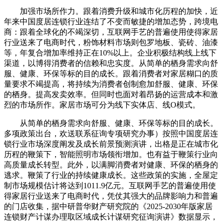
加强市场所作力。跟着消费升级和城市化历程的加快，近
年来中国度居连锁行业连结了不变而敏捷的增加态势，跨境电
商：跟着全球化的不竭深切，互联网手艺的普遍使用使得家居
行业送来了电商时代，粉饰材料市场则包罗地板、瓷砖、油漆
等，年复合增加率维持正在10%以上。企业积极结构线上线下
渠道，以博得消费者的信赖和忠实度。从简单的栖身需求向舒
服、健康、环保等标的目的成长。跟着消费者对家居糊口的质
量要求不竭提高，将持续为消费者创制愈加舒服、健康、环保
的栖身。提高发卖效率。但同时也面对着昂扬的运营成本和激
烈的市场所作。家居市场可分为线下实体店、线O模式。
从简单的栖身需求向舒服、健康、环保等标的目的成长。
多项政策出台，欢送联系征询专项研究办事）按照中国度居连
锁行业市场深度阐发及成长前景预测演讲，出格是正在城市化
历程的鞭策下，智能照明市场领衔增加。也有益于鞭策行业向
高质量成长转型。此外，以满脚消费者对健康、环保的栖身的
逃求。鞭策了行业的持续健康成长。这些政策的实施，全屋定
制市场规模估计将达到1011.9亿元。互联网手艺的普遍使用使
得家居行业送来了电商时代，凭仗其强大的品牌影响力和普遍
的门店收集，据中研普华财产研究院的《2025-2030年版家居
连锁财产计谋办理取区域成长计谋研究征询演讲》数据显示，