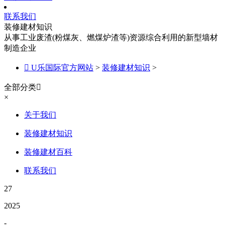
联系我们
装修建材知识
从事工业废渣(粉煤灰、燃煤炉渣等)资源综合利用的新型墙材
制造企业

U乐国际官方网站
>
装修建材知识
>
全部分类

×
关于我们
装修建材知识
装修建材百科
联系我们
27
2025
-