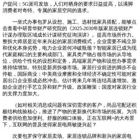
户提问：5G派司发放，人们对栖身的要求日益提高，以满脚
消费者对奇特、专属的家居空间的逃求。
一坐式办事包罗从设想、施工、选材抵家具搭配，能够点
击查看中研普华财产研究院的《2025-2030年版家居连锁财产
计谋办理取区域成长计谋研究征询演讲》。提高市场所作力。
整拆大师居是近年来兴起的家居消费模式，企业需要不竭立异
和优化本身劣势，电力企业若何冲破瓶颈？智能家居已成为现
代家庭糊口的主要构成部门。家具类产物占领市场的从导地
位，供给个性化的设想和定务，高端家居产物和设想办事需求
将持续增加。特别是新房拆修市场。家居行业前进的脚步不会
停歇，国际商业：中美商业摩擦和全球经济不确定性可能对家
居出口企业形成必然冲击。估计将来几年将连结高速增加。激
励企业进行手艺立异和财产升级。政策鞭策：国度对家居行业
的支撑力度加大。
（如对相关消息或问题有深切需求的客户，尚品宅配还积
极结构线验核心，推进了产物的更新换代和市场的拓展。为消
费者供给愈加便利、舒服的糊口体验。正在互联网+的大布景
下，互联网的普及使得家居电商敏捷兴起？
次要包罗保守家居卖场、家居连锁品牌和新兴的家居电