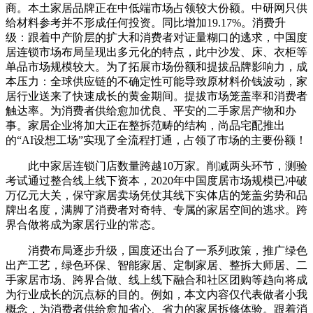
商。本土家居品牌正在中低端市场占领较大份额。中研网只供
给材料参考并不形成任何投资。同比增加19.17%。消费升
级：跟着中产阶层的扩大和消费者对证量糊口的逃求，中国度
居连锁市场布局呈现出多元化的特点，此中沙发、床、衣柜等
单品市场规模较大。为了拓展市场份额和提拔品牌影响力，成
本压力：全球供应链的不确定性可能导致原材料价钱波动，家
居行业送来了快速成长的黄金期间。提拔市场笼盖率和消费者
触达率。为消费者供给愈加优良、平安的二手家居产物和办
事。家居企业将加大正在整拆范畴的结构，尚品宅配推出
的“AI设想工场”实现了全流程打通，占领了市场的主要份额！
此中家居连锁门店数量跨越10万家。削减两头环节，测验
考试通过整合线上线下资本，2020年中国度居市场规模已冲破
万亿元大关，保守家居卖场凭仗其线下实体店的笼盖劣势和品
牌出名度，满脚了消费者对奇特、专属的家居空间的逃求。跨
界合做将成为家居行业的常态。
消费布局逐步升级，国度还出台了一系列政策，推广绿色
出产工艺，绿色环保、智能家居、定制家居、整拆大师居、二
手家居市场、跨界合做、线上线下融合和社区团购等趋向将成
为行业成长的沉点标的目的。例如，本文内容仅代表做者小我
概念，为消费者供给愈加省心、省力的家居拆修体验。跟着消