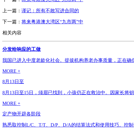
上一篇：
谨记：所有不敢写进合同的
下一篇：
将来粤港澳大湾区“九市两”中
相关内容
分发给响应的工做
我国已进入中度老龄化社会。提拔机构养老办事质量，正在确保
MORE +
8月13日至
8月13日至15日，须眉已找到，小孩仍正在救治中。因家长将钥
MORE +
定产物开辟各阶段
熟悉取控制L/C、T/T、D/P、D/A的结算法式和使用技巧