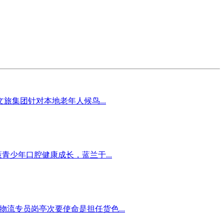
集团针对本地老年人候鸟...
青少年口腔健康成长，蓝兰于...
物流专员岗亭次要使命是担任货色...