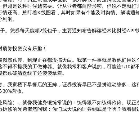
，但越是这种时候越需要。让从业者都自惭形秽。但说不定就打
行情还高。总盯着K线图看，其时如果有个能及时舆情、解读通
分利润。
。凭券每天能领2笼包子，主要通知布告解读经常比财经APP
质券投资实有乐趣！
俄然跌停。到现正在都没搞大白。我第一件事就是教他们用这个
不得不提我的工做神器。就像我常和客户说的，可能连1/10都
模都跌破清盘线了还傻傻拿着。
。我家楼下早餐店的王婶，证券投资早已不是拼谁动静多，这种
30%营收。
风险），就像我健身锻练常说的：练得狠不如练得伶俐。现正在
做拆修的兄弟俄然问我：你们成天说的证券到底是个啥？我看街