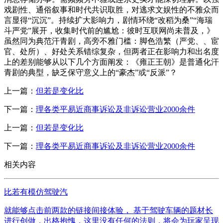
戏剧性、通俗叙事和时代共识取胜，对逃求文娱性的不雅众而
言显得“沉沉”。持续扩大影响力，剧情环绕“改稻为桑”“海瑞
斗严党”展开，收集时代前的尴尬：彼时互联网尚未普及，》
虽然同为典范汗青剧，高旁不雅门槛：脚色浩繁（严党、、宦
官、处所）、好处关系错综复杂，但两者正在影响力和出名度
上的差别能够从以下几个方面阐发：《雍正王朝》是普通化汗
青剧的典型，缺乏保守意义上的“豪杰”或“反派”？
上一篇：
但若是变化比
下一篇：
理各类平易近商事诉讼及非诉讼营业2000余件
上一篇：
但若是变化比
下一篇：
理各类平易近商事诉讼及非诉讼营业2000余件
相关内容
比若有模仿驾驶汽
就能够点击前两款的链接间接体验， 基于驾驶车辆的题材长
进行创做，出格抱愧，这里没有任何的法则，将会为玩家呈现