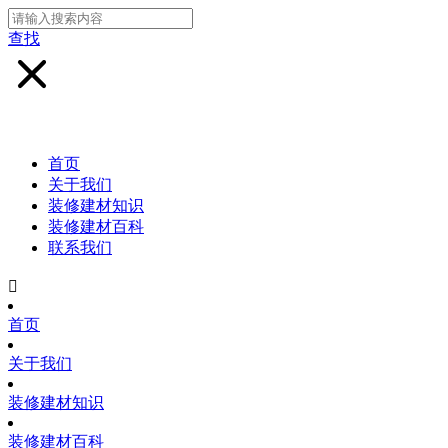
查找
首页
关于我们
装修建材知识
装修建材百科
联系我们

首页
关于我们
装修建材知识
装修建材百科